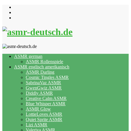
Skip
to
content
ASMR german
ASMR Rollenspiele
ASMR englisch amerikanisch
ASMR Darling
Cosmic Tingles ASMR
SabrinaVaz ASMR
GwenGwiz ASMR
Diddly ASMR
Creative Calm ASMR
Blue Whisper ASMR
ASMR Glow
LottieLoves ASMR
Quiet Sprite ASMR
Lizi ASMR
Valeriya ASMR