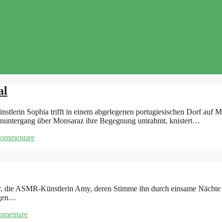
al
erin Sophia trifft in einem abgelegenen portugiesischen Dorf auf Mirc
nenuntergang über Monsaraz ihre Begegnung umrahmt, knistert…
Kommentare
r, die ASMR-Künstlerin Amy, deren Stimme ihn durch einsame Nächte tr
Regen…
mmentare