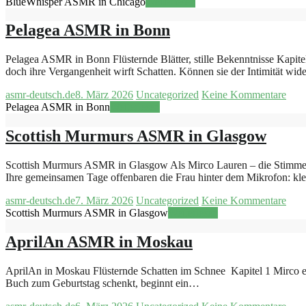
BlueWhisper ASMR in Chicago
Weiterlesen
Pelagea ASMR in Bonn
Pelagea ASMR in Bonn Flüsternde Blätter, stille Bekenntnisse Kapitel
doch ihre Vergangenheit wirft Schatten. Können sie der Intimität wi
asmr-deutsch.de
8. März 2026
Uncategorized
Keine Kommentare
Pelagea ASMR in Bonn
Weiterlesen
Scottish Murmurs ASMR in Glasgow
Scottish Murmurs ASMR in Glasgow Als Mirco Lauren – die Stimme hinte
Ihre gemeinsamen Tage offenbaren die Frau hinter dem Mikrofon: kl
asmr-deutsch.de
7. März 2026
Uncategorized
Keine Kommentare
Scottish Murmurs ASMR in Glasgow
Weiterlesen
AprilAn ASMR in Moskau
AprilAn in Moskau Flüsternde Schatten im Schnee Kapitel 1 Mirco entd
Buch zum Geburtstag schenkt, beginnt ein…