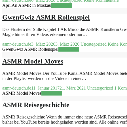
asmr-deutsch.de
6. März 2026
Uncategorized
Keine Kommentare
AprilAn ASMR in Moskau
Weiterlesen
GwenGwiz ASMR Rollenspiel
Das Flüstern der Stille Kapitel 1 Als Mirco die ASMR-Künstlerin Gwen
Magie hinter ihren Videos erkennen oder nur…
asmr-deutsch.de
3. März 2026
3. März 2026
Uncategorized
Keine Ko
GwenGwiz ASMR Rollenspiel
Weiterlesen
ASMR Model Moves
ASMR Model Moves Der YouTube Kanal ASMR Model Moves bietet dir s
in der Playlist werden dir die Videos in einer…
asmr-deutsch.de
11. Januar 2017
21. März 2021
Uncategorized
1 Kom
ASMR Model Moves
Weiterlesen
ASMR Reisegeschichte
ASMR Reisegeschichte Wenn du immer eine neue ASMR Reisegeschichte
bisher bei YouTube bereits hochgeladen worden sind. Alle online 