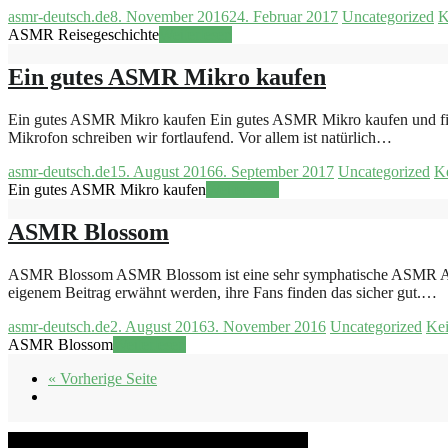
asmr-deutsch.de
8. November 2016
24. Februar 2017
Uncategorized
K
ASMR Reisegeschichte
Weiterlesen
Ein gutes ASMR Mikro kaufen
Ein gutes ASMR Mikro kaufen Ein gutes ASMR Mikro kaufen und finde
Mikrofon schreiben wir fortlaufend. Vor allem ist natürlich…
asmr-deutsch.de
15. August 2016
6. September 2017
Uncategorized
K
Ein gutes ASMR Mikro kaufen
Weiterlesen
ASMR Blossom
ASMR Blossom ASMR Blossom ist eine sehr symphatische ASMR Artist
eigenem Beitrag erwähnt werden, ihre Fans finden das sicher gut.…
asmr-deutsch.de
2. August 2016
3. November 2016
Uncategorized
Ke
ASMR Blossom
Weiterlesen
« Vorherige Seite