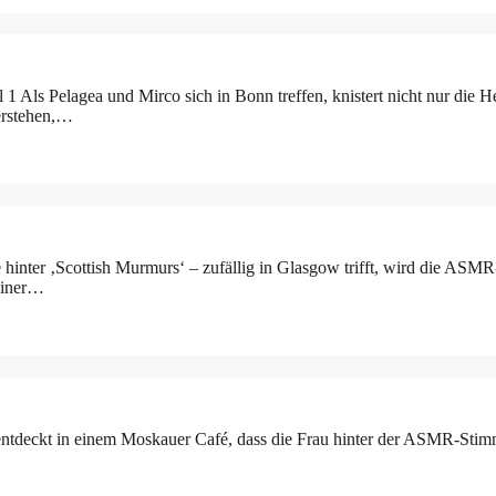
 1 Als Pelagea und Mirco sich in Bonn treffen, knistert nicht nur die 
derstehen,…
r ‚Scottish Murmurs‘ – zufällig in Glasgow trifft, wird die ASMR-Küns
einer…
eckt in einem Moskauer Café, dass die Frau hinter der ASMR-Stimme, di