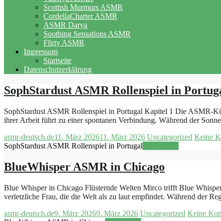
Scottish Murmurs ASMR
CordeliaCharter ASMR
ASMR Darya
Soothing Sensations ASMR
Flirty ASMR
Impressum
Startseite
Datenschutzerklärung
SophStardust ASMR Rollenspiel in Portug
SophStardust ASMR Rollenspiel in Portugal Kapitel 1 Die ASMR-Künstl
ihrer Arbeit führt zu einer spontanen Verbindung. Während der Son
asmr-deutsch.de
11. März 2026
11. März 2026
Uncategorized
Keine 
SophStardust ASMR Rollenspiel in Portugal
Weiterlesen
BlueWhisper ASMR in Chicago
Blue Whisper in Chicago Flüsternde Welten Mirco trifft Blue Whispe
verletzliche Frau, die die Welt als zu laut empfindet. Während der 
asmr-deutsch.de
9. März 2026
9. März 2026
Uncategorized
Keine Ko