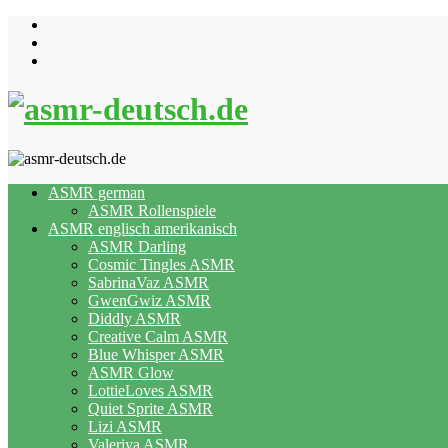
Skip
to
content
ASMR german
ASMR Rollenspiele
ASMR englisch amerikanisch
ASMR Darling
Cosmic Tingles ASMR
SabrinaVaz ASMR
GwenGwiz ASMR
Diddly ASMR
Creative Calm ASMR
Blue Whisper ASMR
ASMR Glow
LottieLoves ASMR
Quiet Sprite ASMR
Lizi ASMR
Valeriya ASMR